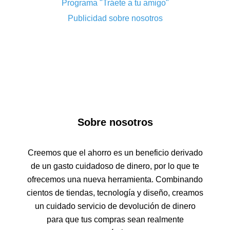
Programa "Tráete a tu amigo"
simples de reembolso de dinero
Publicidad sobre nosotros
Cash back aliexpress 10% - y lo imposible es
posible
Tienda en línea de Shein: surtido, características,
métodos de envío, bonos para novatos, cupones
y cashback.
Shein puntos y códigos de descuento
Sobre nosotros
Creemos que el ahorro es un beneficio derivado
de un gasto cuidadoso de dinero, por lo que te
ofrecemos una nueva herramienta. Combinando
cientos de tiendas, tecnología y diseño, creamos
un cuidado servicio de devolución de dinero
para que tus compras sean realmente